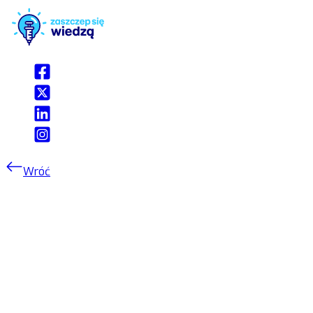
Wróć
Podsumowanie sezonu
epidemiologicznego
2022/2023 – aż 114 zgonów z
powodu grypy i jej powikłań