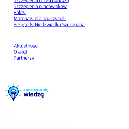
Szczepienia przed podróżą
Szczepienia pracowników
Fakty
Materiały dla nauczycieli
Przygody Niedźwiadka Szczepana
Kategorie
Aktualności
O akcji
Partnerzy
Zaszczep się wiedzą to rzetelne źródło informacji na temat
szczepień
Organizator akcji: