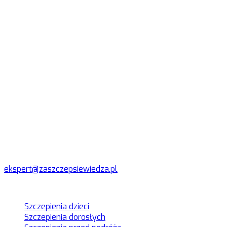
groźnymi powikłaniami. Dlatego też widzimy dalszą
potrzebę edukowania na temat profilaktyki grypy, ale
także innych chorób infekcyjnych, ich skutków i możliwości
leczenia. Zdecydowaliśmy się na kolejne wyzwanie i mamy
nadzieję, że razem z naszymi partnerami przyczynimy się
do wzrostu poziomu wyszczepialności w Polsce, a tym
samym spadku zachorowań na choroby zakaźne, którym
można zapobiegać poprzez szczepienia
–
dodaje
prof. dr
hab. n. med. Adam Antczak.
Biuro prasowe
Akcja "Zaszczep się wiedzą"
ekspert@zaszczepsiewiedza.pl
Menu
Szczepienia dzieci
Szczepienia dorosłych