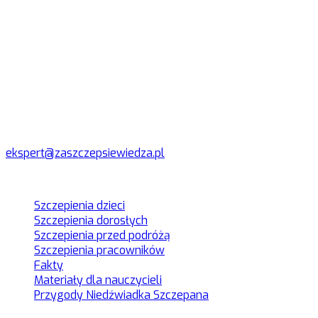
szczególnie w czasie pandemii, w okresie jesienno-
zimowym, w którym znacznie wzrasta ryzyko infekcji lub
koinfekcji. Należy więc minimalizować je tak, jak tylko jest
to możliwe. Szczepienie przeciw COVID-19 i innym
chorobom to jedyna skuteczna ochrona dla matki i dziecka.
Biuro prasowe
Akcja "Zaszczep się wiedzą"
ekspert@zaszczepsiewiedza.pl
Menu
Szczepienia dzieci
Szczepienia dorosłych
Szczepienia przed podróżą
Szczepienia pracowników
Fakty
Materiały dla nauczycieli
Przygody Niedźwiadka Szczepana