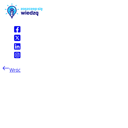
Wróć
Szczepionki przeciw COVID-
19 rekomendowane dla osób
w ciąży
Zespół ekspertów Polskiego Towarzystwa